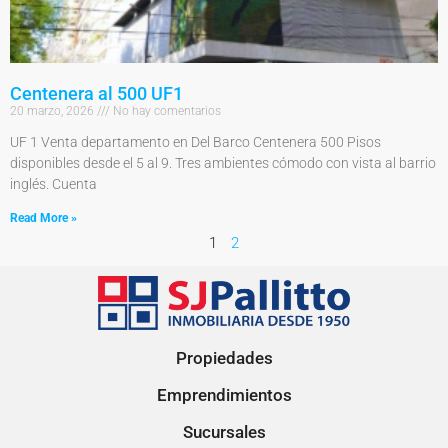
Centenera al 500 UF1
20 marzo, 2026
No hay comentarios
UF 1 Venta departamento en Del Barco Centenera 500 Pisos
disponibles desde el 5 al 9. Tres ambientes cómodo con vista al barrio
inglés. Cuenta
Read More »
1
2
Propiedades
Emprendimientos
Sucursales