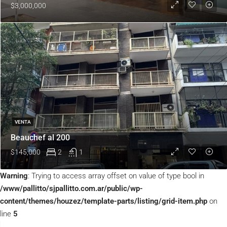
$3,000,000
VENTA
Beauchef al 200
$145,000
2
1
Warning
: Trying to access array offset on value of type bool in
/www/pallitto/sjpallitto.com.ar/public/wp-
content/themes/houzez/template-parts/listing/grid-item.php
on
line
5