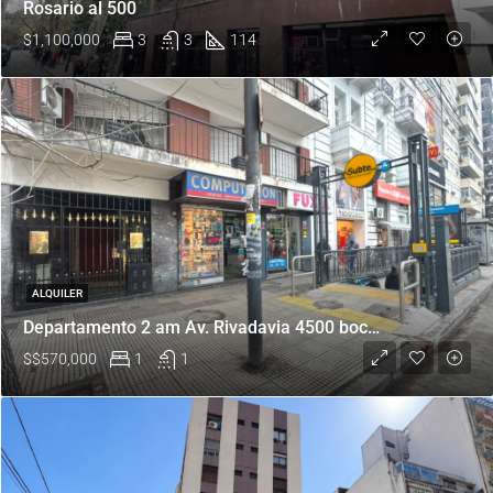
Rosario al 500
$1,100,000
3
3
114
ALQUILER
Departamento 2 am Av. Rivadavia 4500 boca Subte A
$
$570,000
1
1