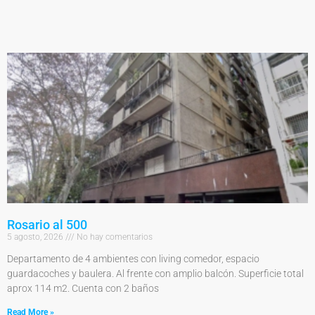
Rosario al 500
5 agosto, 2026
No hay comentarios
Departamento de 4 ambientes con living comedor, espacio
guardacoches y baulera. Al frente con amplio balcón. Superficie total
aprox 114 m2. Cuenta con 2 baños
Read More »