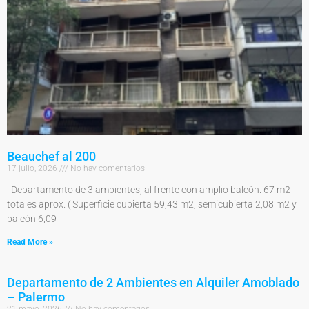
Beauchef al 200
17 julio, 2026
No hay comentarios
Departamento de 3 ambientes, al frente con amplio balcón. 67 m2
totales aprox. ( Superficie cubierta 59,43 m2, semicubierta 2,08 m2 y
balcón 6,09
Read More »
Departamento de 2 Ambientes en Alquiler Amoblado
– Palermo