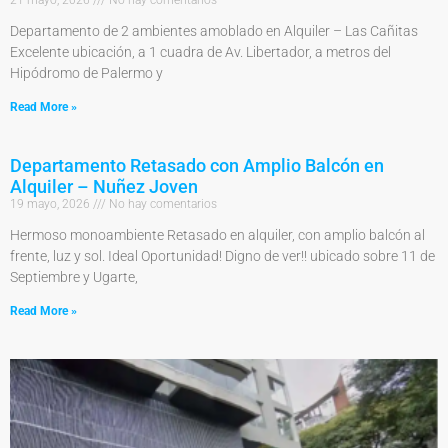
21 mayo, 2026
No hay comentarios
Departamento de 2 ambientes amoblado en Alquiler – Las Cañitas
Excelente ubicación, a 1 cuadra de Av. Libertador, a metros del
Hipódromo de Palermo y
Read More »
Departamento Retasado con Amplio Balcón en
Alquiler – Nuñez Joven
19 mayo, 2026
No hay comentarios
Hermoso monoambiente Retasado en alquiler, con amplio balcón al
frente, luz y sol. Ideal Oportunidad! Digno de ver!! ubicado sobre 11 de
Septiembre y Ugarte,
Read More »