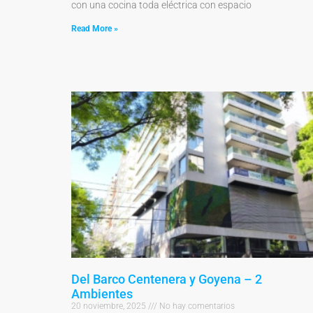
con una cocina toda eléctrica con espacio
Read More »
Del Barco Centenera y Goyena – 2
Ambientes
20 noviembre, 2025
No hay comentarios