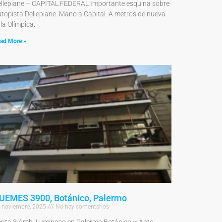
llepiane – CAPITAL FEDERAL Importante esquina sobre
topista Dellepiane. Mano a Capital. A metros de nueva
lla Olímpica.
ad More »
UEMES 3900, Botánico, Palermo
 noviembre, 2025
No hay comentarios
nta 3 Amb. Luminoso en Palermo Botánico – Apto