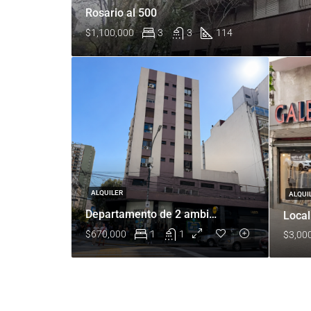
Rosario al 500
$1,100,000
3
3
114
ALQUILER
ALQUI
Departamento de 2 ambientes en Av. Acoyte 25
$670,000
1
1
$3,00