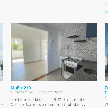
co
Re
Muñiz 210
E
11 febrero, 2026
No hay comentarios
D
15
Increíble tres ambientes en VENTA, en el barrio de
ta
Caballito. Excelente zona con cercanía al subte A y
V