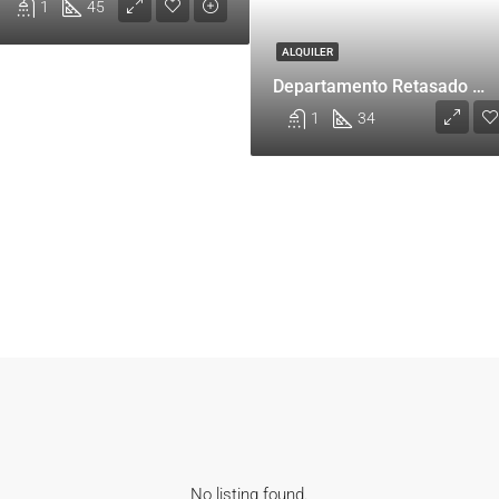
1
1
45
ALQUILER
Departamento Retasado con Amplio Balcón en Alquiler – Nuñez Joven
1
34
No listing found.