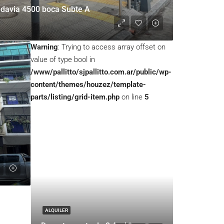
adavia 4500 boca Subte A
Warning
: Trying to access array offset on
value of type bool in
/www/pallitto/sjpallitto.com.ar/public/wp-
content/themes/houzez/template-
parts/listing/grid-item.php
on line
5
ALQUILER