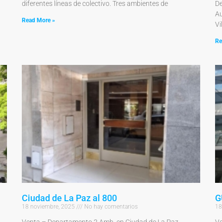
diferentes líneas de colectivo. Tres ambientes de
De
Au
Read More »
Vi
Re
Ciudad de La Paz al 800
G
18 noviembre, 2025
No hay comentarios
18
Venta – Departamento 2 Amb. en Ciudad de La Paz
Ve