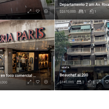
Departamento 2 am Av. Riv
$
$570,000
1
1
VENTA
LER
Beauchef al 200
Local en foco comercial Av. Acoyte 85
$145,000
2
1
0,000