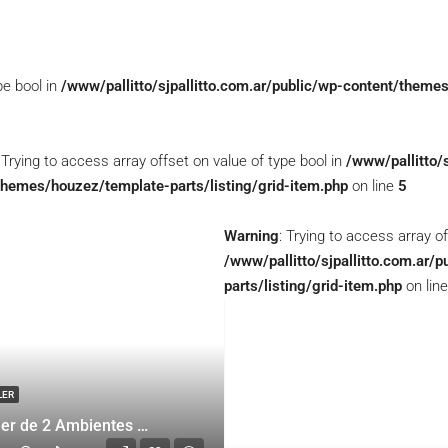
pe bool in
/www/pallitto/sjpallitto.com.ar/public/wp-content/themes
: Trying to access array offset on value of type bool in
/www/pallitto/s
themes/houzez/template-parts/listing/grid-item.php
on line
5
Warning
: Trying to access array of
/www/pallitto/sjpallitto.com.ar
parts/listing/grid-item.php
on lin
LER
Alquiler de 2 Ambientes y 1/2 con patio en Belgrano