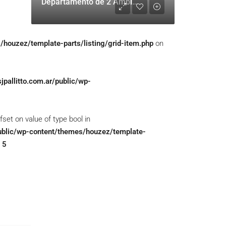
Departamento de 2 Ambientes en Alquiler Amoblado – Palermo
/houzez/template-parts/listing/grid-item.php
on
jpallitto.com.ar/public/wp-
fset on value of type bool in
/public/wp-content/themes/houzez/template-
e
5